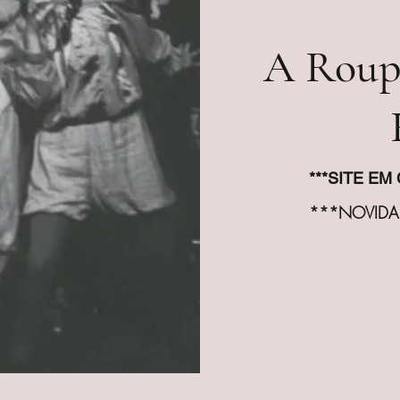
A Roup
***SITE EM
***NOVIDA