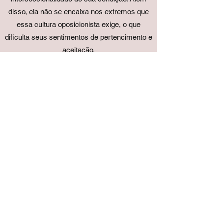
disso, ela não se encaixa nos extremos que
essa cultura oposicionista exige, o que
dificulta seus sentimentos de pertencimento e
aceitação.
A peça mescla fatos do cotidiano com
sonhos, alucinações, reflexões e memórias
por meio de uma composição simbólica que
visa promover considerações dialéticas para
contribuir com as transformações culturais
comprometidas com a justiça social.
A peça "As Teias de Anhara" será publicada
no Brasil em 2022 na Antologia do Grupo
Dramático Feminino As DramaturgAs da
Editora Concha.