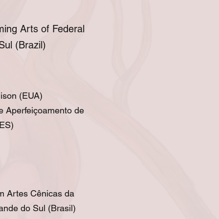
ing Arts of Federal
ul (Brazil)
dison (EUA)
e Aperfeiçoamento de
PES)
 Artes Cênicas da
nde do Sul (Brasil)