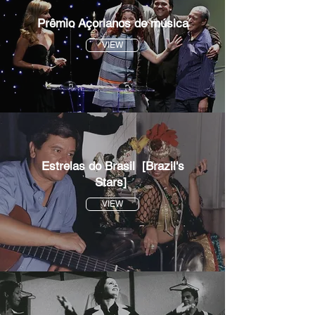
Prêmio Açorianos de música
VIEW
Estrelas do Brasil [Brazil's
Stars]
VIEW