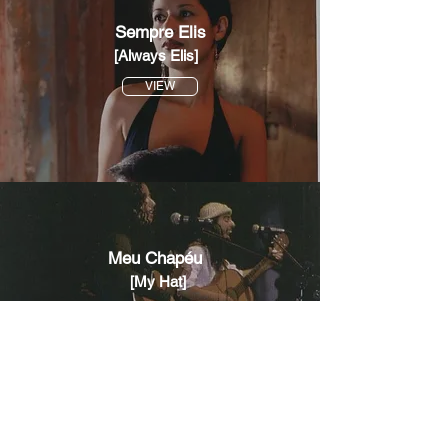
Sempre Elis
[Always Elis]
VIEW
Meu Chapéu
[My Hat]
VIEW