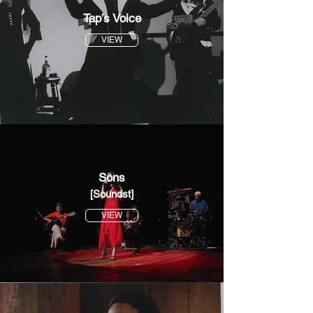
Tap’s Voice
VIEW
Sons
[Soundst]
VIEW